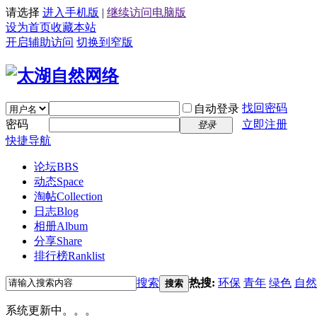
请选择
进入手机版
|
继续访问电脑版
设为首页
收藏本站
开启辅助访问
切换到窄版
找回密码
自动登录
密码
立即注册
登录
快捷导航
论坛
BBS
动态
Space
淘帖
Collection
日志
Blog
相册
Album
分享
Share
排行榜
Ranklist
搜索
热搜:
环保
青年
绿色
自然
搜索
系统更新中。。。