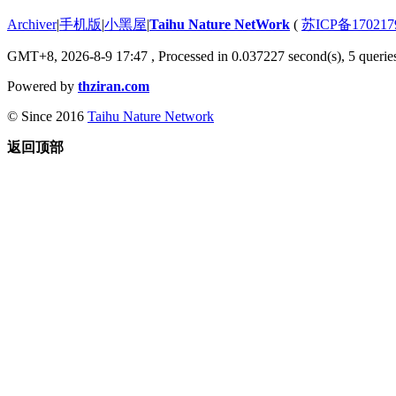
Archiver
|
手机版
|
小黑屋
|
Taihu Nature NetWork
(
苏ICP备170217
GMT+8, 2026-8-9 17:47
, Processed in 0.037227 second(s), 5 queries
Powered by
thziran.com
© Since 2016
Taihu Nature Network
返回顶部