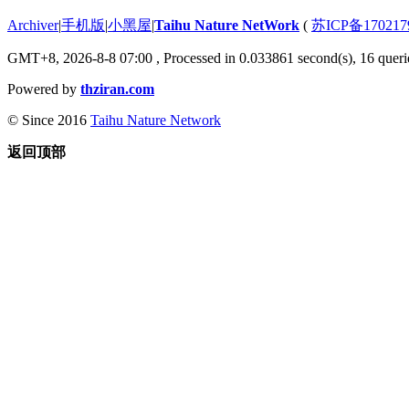
Archiver
|
手机版
|
小黑屋
|
Taihu Nature NetWork
(
苏ICP备170217
GMT+8, 2026-8-8 07:00
, Processed in 0.033861 second(s), 16 querie
Powered by
thziran.com
© Since 2016
Taihu Nature Network
返回顶部