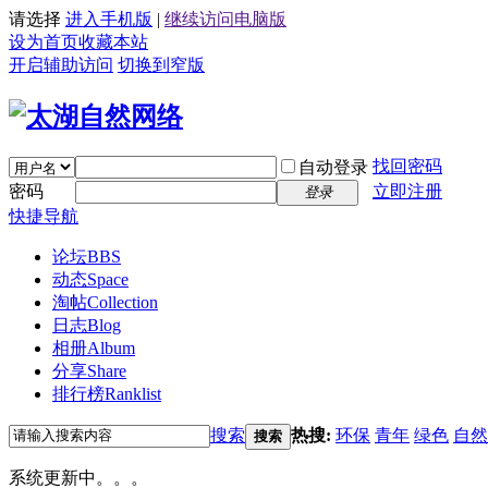
请选择
进入手机版
|
继续访问电脑版
设为首页
收藏本站
开启辅助访问
切换到窄版
找回密码
自动登录
密码
立即注册
登录
快捷导航
论坛
BBS
动态
Space
淘帖
Collection
日志
Blog
相册
Album
分享
Share
排行榜
Ranklist
搜索
热搜:
环保
青年
绿色
自然
搜索
系统更新中。。。