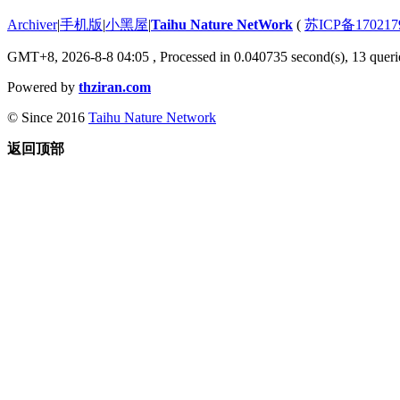
Archiver
|
手机版
|
小黑屋
|
Taihu Nature NetWork
(
苏ICP备170217
GMT+8, 2026-8-8 04:05
, Processed in 0.040735 second(s), 13 querie
Powered by
thziran.com
© Since 2016
Taihu Nature Network
返回顶部