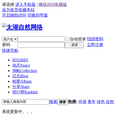
请选择
进入手机版
|
继续访问电脑版
设为首页
收藏本站
开启辅助访问
切换到窄版
找回密码
自动登录
密码
立即注册
登录
快捷导航
论坛
BBS
动态
Space
淘帖
Collection
日志
Blog
相册
Album
分享
Share
排行榜
Ranklist
搜索
热搜:
环保
青年
绿色
自然
搜索
系统更新中。。。